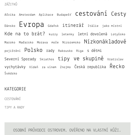
ZÁŽITKŮ
cestování
Cesty
Afrika
Amsterdam
Aplikace
Budapešť
Evropa
itinerář
Dánsko
Gdaňsk
Itálie
jako místní
Kde na to brát?
letní dovolená
kurzy
letenky
Lotyšsko
Nízkonákladově
Maroko
Maďarsko
Morava
moře
Nizozemsko
Polsko
rady
s dětmi
pojištění
Rakousko
Riga
ve skupině
tipy
Severní Sporady
Skiathos
Vratislav
Řecko
vychytávky
Česká republika
Vídeň
za vínem
Znojmo
Švédsko
KATEGORIE
CESTOVÁNÍ
TIPY A RADY