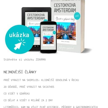
Stáhněte si ukázku ZDARMA
NEJNOVĚJŠÍ ČLÁNKY
PROČ VYRAZIT NA SKOPELOS: KLIDNĚJŠÍ DOVOLENÁ V ŘECKU
20 DŮVODŮ, PROČ VYRAZIT NA SKIATHOS
CO VIDĚT V GDAŇSKU
CO DĚLAT A VIDĚT V MILÁNĚ ZA 2 DNY
LITOMĚŘICE: KAM NA VÝLET PLNÝ HISTORIE, PŘÍRODY A GASTRONOMICKÝCH