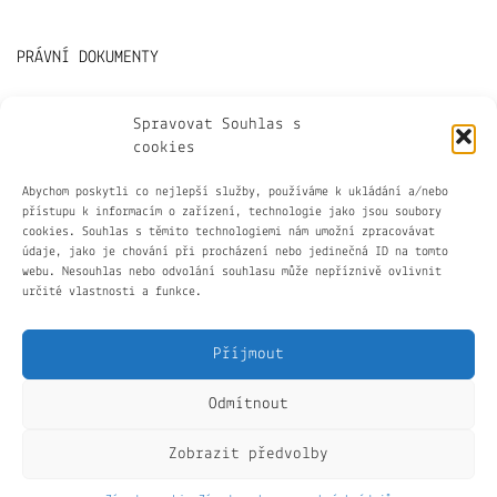
PRÁVNÍ DOKUMENTY
Všeobecné obchodní podmínky
Spravovat Souhlas s
cookies
GDPR
Abychom poskytli co nejlepší služby, používáme k ukládání a/nebo
přístupu k informacím o zařízení, technologie jako jsou soubory
cookies. Souhlas s těmito technologiemi nám umožní zpracovávat
Cookies
údaje, jako je chování při procházení nebo jedinečná ID na tomto
webu. Nesouhlas nebo odvolání souhlasu může nepříznivě ovlivnit
určité vlastnosti a funkce.
Příjmout
Odmítnout
Kontakty: vrtiskova.kamila@seznam.cz
Zobrazit předvolby
Cestujme společně©
Kale
by LyraThemes.com.