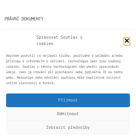
PRÁVNÍ DOKUMENTY
Všeobecné obchodní podmínky
Spravovat Souhlas s
cookies
GDPR
Abychom poskytli co nejlepší služby, používáme k ukládání a/nebo
přístupu k informacím o zařízení, technologie jako jsou soubory
cookies. Souhlas s těmito technologiemi nám umožní zpracovávat
Cookies
údaje, jako je chování při procházení nebo jedinečná ID na tomto
webu. Nesouhlas nebo odvolání souhlasu může nepříznivě ovlivnit
určité vlastnosti a funkce.
Příjmout
Odmítnout
Kontakty: vrtiskova.kamila@seznam.cz
Zobrazit předvolby
Cestujme společně©