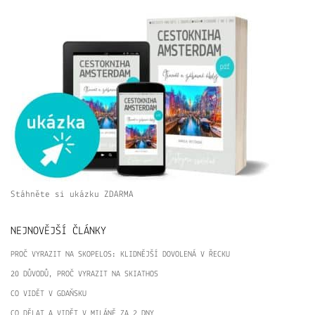
Stáhněte si ukázku ZDARMA
NEJNOVĚJŠÍ ČLÁNKY
PROČ VYRAZIT NA SKOPELOS: KLIDNĚJŠÍ DOVOLENÁ V ŘECKU
20 DŮVODŮ, PROČ VYRAZIT NA SKIATHOS
CO VIDĚT V GDAŇSKU
CO DĚLAT A VIDĚT V MILÁNĚ ZA 2 DNY