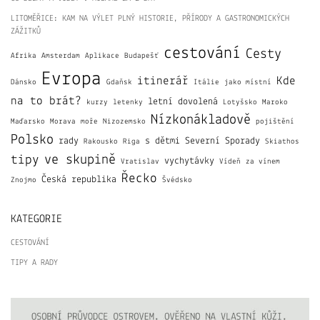
LITOMĚŘICE: KAM NA VÝLET PLNÝ HISTORIE, PŘÍRODY A GASTRONOMICKÝCH
ZÁŽITKŮ
cestování
Cesty
Afrika
Amsterdam
Aplikace
Budapešť
Evropa
itinerář
Kde
Dánsko
Gdaňsk
Itálie
jako místní
na to brát?
letní dovolená
kurzy
letenky
Lotyšsko
Maroko
Nízkonákladově
Maďarsko
Morava
moře
Nizozemsko
pojištění
Polsko
rady
s dětmi
Severní Sporady
Rakousko
Riga
Skiathos
ve skupině
tipy
vychytávky
Vratislav
Vídeň
za vínem
Řecko
Česká republika
Znojmo
Švédsko
KATEGORIE
CESTOVÁNÍ
TIPY A RADY