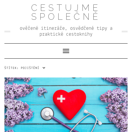
Skip
CESTUJME
to
content
SPOLEČNĚ
ověřené itineráře, osvědčené tipy a
praktické cestoknihy
Toggle Navigation
ŠTÍTEK:
POJIŠTĚNÍ